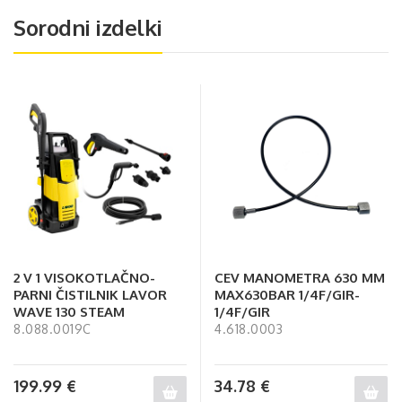
Sorodni izdelki
2 V 1 VISOKOTLAČNO-
CEV MANOMETRA 630 MM
PARNI ČISTILNIK LAVOR
MAX630BAR 1/4F/GIR-
WAVE 130 STEAM
1/4F/GIR
8.088.0019C
4.618.0003
199.99
€
34.78
€