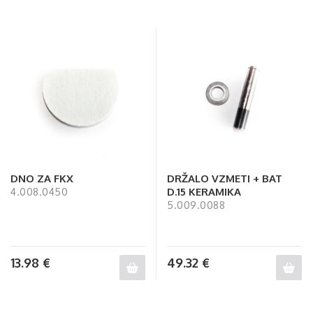
DNO ZA FKX
DRŽALO VZMETI + BAT
D.15 KERAMIKA
4.008.0450
5.009.0088
13.98
€
49.32
€