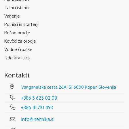
Talni čistilniki
Varjenje
Polnilci in starterji
Ročno orodje
Kovčki za orodja
Vodne črpalke
Izdelki v akciji
Kontakti
Vanganelska cesta 26A, SI 6000 Koper, Slovenija
+386 5 625 02 08
+386 41 710 493
info@itehnika.si