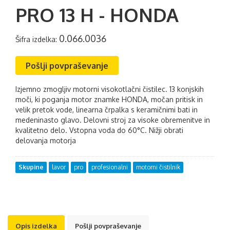
PRO 13 H - HONDA
0.066.0036
Šifra izdelka:
Pošlji povpraševanje
Izjemno zmogljiv motorni visokotlačni čistilec. 13 konjskih
moči, ki poganja motor znamke HONDA, močan pritisk in
velik pretok vode, linearna črpalka s keramičnimi bati in
medeninasto glavo. Delovni stroj za visoke obremenitve in
kvalitetno delo. Vstopna voda do 60°C. Nižji obrati
delovanja motorja
Skupine
lavor
pro
profesionalni
motorni čistilnik
Opis izdelka
Pošlji povpraševanje