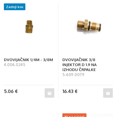
Zadnji kos
DVOVIJAČNIK 1/4M - 3/8M
DVOVIJAČNIK 3/8
INJEKTOR D 1.9 NA
4.006.0245
IZHODU ČRPALKE
5.609.0079
5.06
€
16.43
€
Ni na zalogi