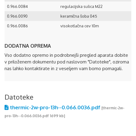
0.966.0084
regulacijska sulica M22
0.966.0090
keramična šoba 045
0.966.0086
visokotlačna cev 10m
DODATNA OPREMA
Vso dodatno opremo in podrobnejši pregled aparata dobite
v priloženem dokumentu pod naslovom "Datoteke", oziroma
nas lahko kontaktirate in z veseljem vam bomo pomagali.
Datoteke
thermic-2w-pro-13h--0.066.0036.pdf
[thermic-2w-
pro-13h--0.066.0036.pdf 1699 kb]