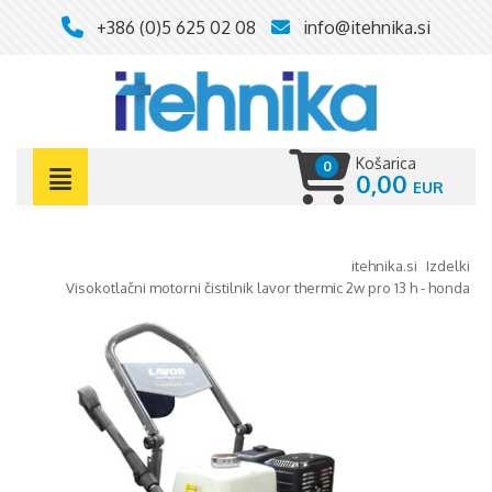
+386 (0)5 625 02 08
info@itehnika.si
Košarica
0
0,00
itehnika.si
izdelki
visokotlačni motorni čistilnik lavor thermic 2w pro 13 h - honda