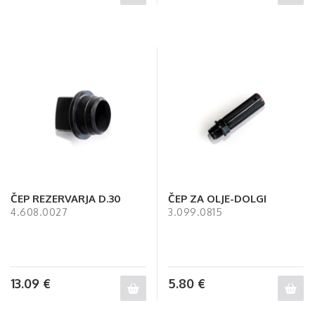
ČEP REZERVARJA D.30
ČEP ZA OLJE-DOLGI
4.608.0027
3.099.0815
13.09
€
5.80
€