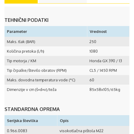
TEHNIČNI PODATKI
Parameter
Vrednost
Maks. tlak (BAR)
250
Količina pretoka (l/h)
1080
Tip motorja / KM
Honda GX 390 / 13
Tip črpalke/število obratov (RPM)
CL5 / 1450 RPM
Maks. dovodna temperatura vode (°C)
60
Dimenzije v cm (š×d×v)/teža
85x58x105/65kg
STANDARDNA OPREMA
Serijska številka
Opis
0.966.0083
visokotlačna pištola M22