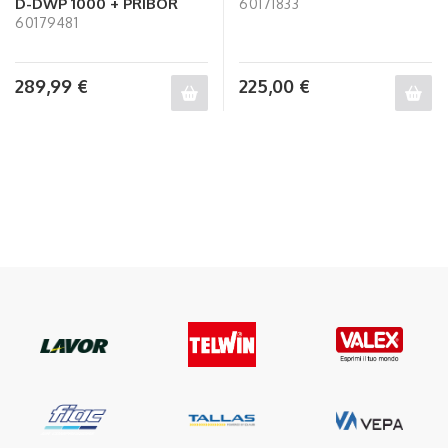
D-DWP 1000 + PRIBOR
60171833
60179481
289,99
€
225,00
€