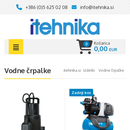
+386 (0)5 625 02 08
info@itehnika.si
Košarica
0
0,00
Vodne črpalke
itehnika.si
izdelki
vodne črpalke
Zadnji kos