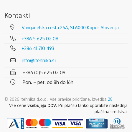
Kontakti
Vanganelska cesta 26A, SI 6000 Koper, Slovenija
+386 5 625 02 08
+386 41 710 493
info@itehnika.si
+386 (0)5 625 02 09
Pon. – pet. od 8h do 16h
© 2026 Itehnika d.o.o., Vse pravice pridržane. Izvedba
28
Vse cene
vsebujejo DDV
. Pri plačilu lahko uporabite naslednja
plačilna sredstva: