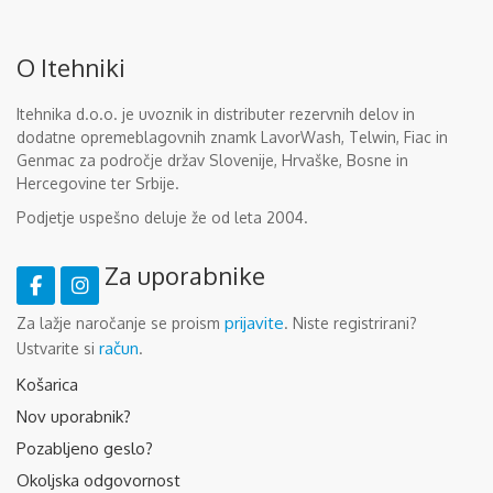
O Itehniki
Itehnika d.o.o. je uvoznik in distributer rezervnih delov in
dodatne opremeblagovnih znamk LavorWash, Telwin, Fiac in
Genmac za področje držav Slovenije, Hrvaške, Bosne in
Hercegovine ter Srbije.
Podjetje uspešno deluje že od leta 2004.
Za uporabnike
prijavite
Za lažje naročanje se proism
. Niste registrirani?
račun
Ustvarite si
.
Košarica
Nov uporabnik?
Pozabljeno geslo?
Okoljska odgovornost