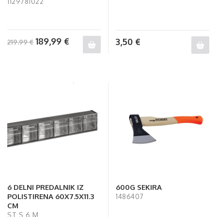
1129781022
189,99
€
3,50
€
219.99 €
6 DELNI PREDALNIK IZ
600G SEKIRA
POLISTIRENA 60X7.5X11.3
1486407
CM
ST S 6 M