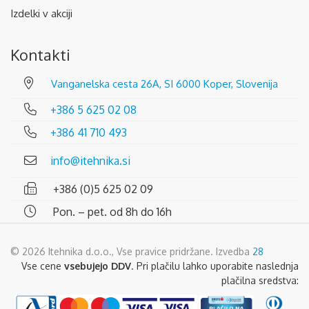
Izdelki v akciji
Kontakti
Vanganelska cesta 26A, SI 6000 Koper, Slovenija
+386 5 625 02 08
+386 41 710 493
info@itehnika.si
+386 (0)5 625 02 09
Pon. – pet. od 8h do 16h
© 2026 Itehnika d.o.o., Vse pravice pridržane. Izvedba
28
Vse cene
vsebujejo DDV
. Pri plačilu lahko uporabite naslednja
plačilna sredstva: