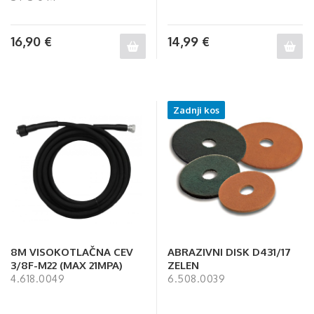
16,90
€
14,99
€
Zadnji kos
8M VISOKOTLAČNA CEV
ABRAZIVNI DISK D431/17
3/8F-M22 (MAX 21MPA)
ZELEN
4.618.0049
6.508.0039