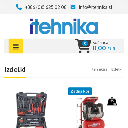
+386 (0)5 625 02 08
info@itehnika.si
Košarica
0
0,00
Izdelki
itehnika.si
izdelki
Zadnji kos