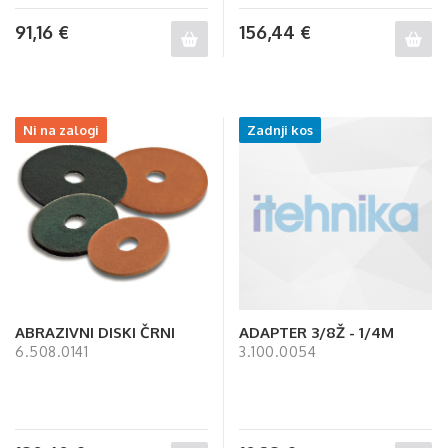
91,16
€
156,44
€
Ni na zalogi
Zadnji kos
ABRAZIVNI DISKI ČRNI
ADAPTER 3/8Ž - 1/4M
6.508.0141
3.100.0054