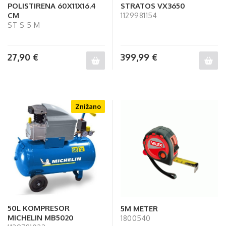
POLISTIRENA 60X11X16.4
STRATOS VX3650
CM
1129981154
ST S 5 M
27,90
€
399,99
€
Znižano
50L KOMPRESOR
5M METER
MICHELIN MB5020
1800540