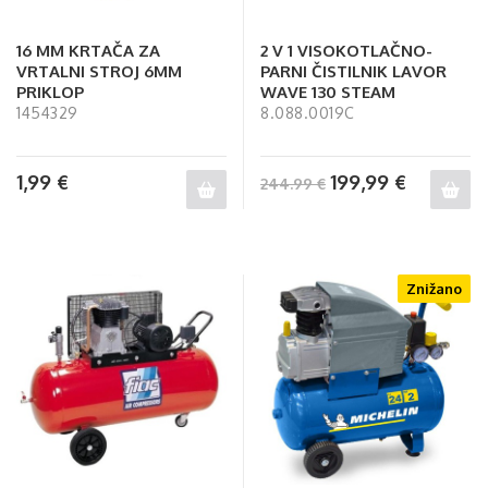
16 MM KRTAČA ZA
2 V 1 VISOKOTLAČNO-
VRTALNI STROJ 6MM
PARNI ČISTILNIK LAVOR
PRIKLOP
WAVE 130 STEAM
1454329
8.088.0019C
1,99
€
199,99
€
244.99 €
Znižano