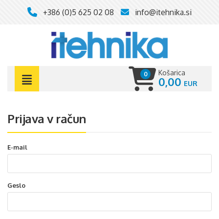
+386 (0)5 625 02 08
info@itehnika.si
Košarica
0
0,00
Prijava v račun
E-mail
Geslo