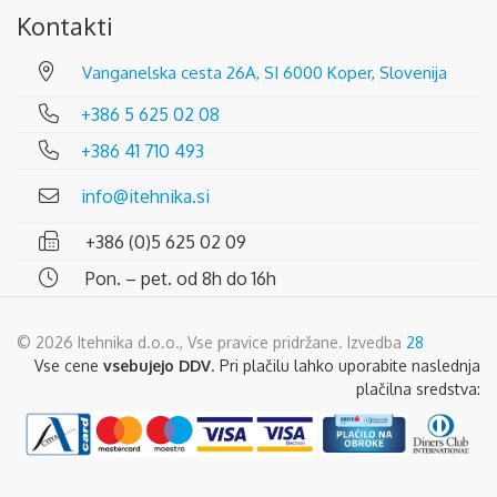
Kontakti
Vanganelska cesta 26A, SI 6000 Koper, Slovenija
+386 5 625 02 08
+386 41 710 493
info@itehnika.si
+386 (0)5 625 02 09
Pon. – pet. od 8h do 16h
© 2026 Itehnika d.o.o., Vse pravice pridržane. Izvedba
28
Vse cene
vsebujejo DDV
. Pri plačilu lahko uporabite naslednja
plačilna sredstva: