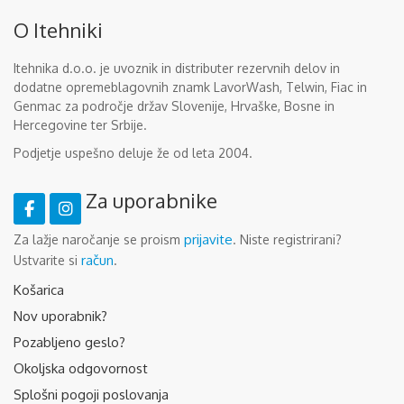
O Itehniki
Itehnika d.o.o. je uvoznik in distributer rezervnih delov in
dodatne opremeblagovnih znamk LavorWash, Telwin, Fiac in
Genmac za področje držav Slovenije, Hrvaške, Bosne in
Hercegovine ter Srbije.
Podjetje uspešno deluje že od leta 2004.
Za uporabnike
prijavite
Za lažje naročanje se proism
. Niste registrirani?
račun
Ustvarite si
.
Košarica
Nov uporabnik?
Pozabljeno geslo?
Okoljska odgovornost
Splošni pogoji poslovanja