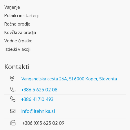
Varjenje
Polnilci in starterji
Ročno orodje
Kovčki za orodja
Vodne črpalke
Izdelki v akciji
Kontakti
Vanganelska cesta 26A, SI 6000 Koper, Slovenija
+386 5 625 02 08
+386 41 710 493
info@itehnika.si
+386 (0)5 625 02 09