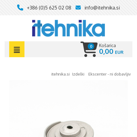
+386 (0)5 625 02 08
info@itehnika.si
Košarica
0
0,00
itehnika.si
izdelki
ekscenter - ni dobavljiv