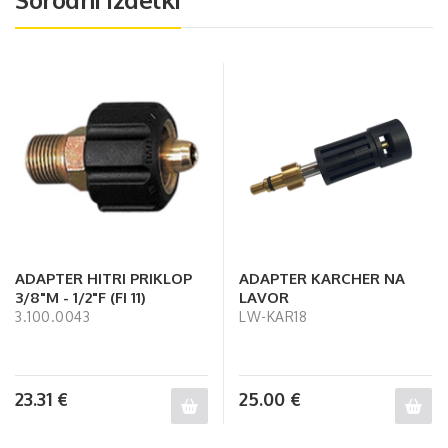
ADAPTER HITRI PRIKLOP
ADAPTER KARCHER NA
3/8"M - 1/2"F (FI 11)
LAVOR
3.100.0043
LW-KAR18
23.31
€
25.00
€