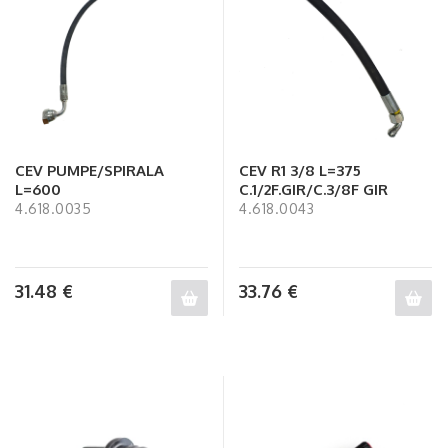
CEV PUMPE/SPIRALA
CEV R1 3/8 L=375
L=600
C.1/2F.GIR/C.3/8F GIR
4.618.0035
4.618.0043
31.48
€
33.76
€