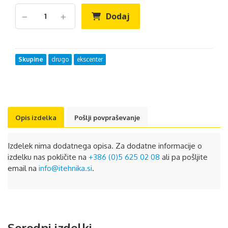
Dodaj
Skupine
drugo
ekscenter
Opis izdelka
Pošlji povpraševanje
Izdelek nima dodatnega opisa. Za dodatne informacije o
izdelku nas pokličite na
+386 (0)5 625 02 08
ali pa pošljite
email na
info@itehnika.si
.
Sorodni izdelki