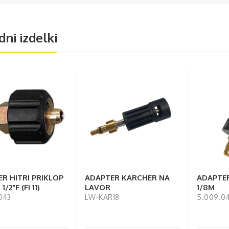
dni izdelki
R HITRI PRIKLOP
ADAPTER KARCHER NA
ADAPTER
1/2"F (FI 11)
LAVOR
1/8M
043
LW-KAR18
5.009.04