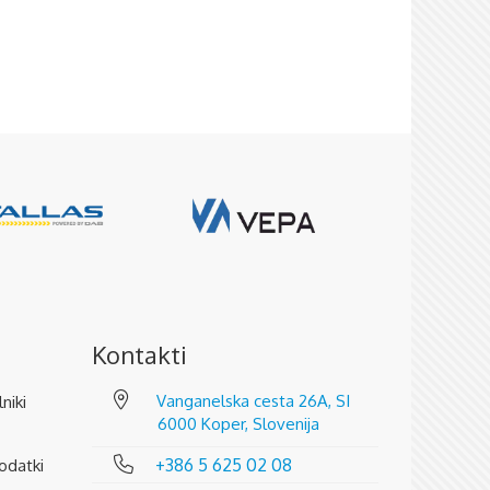
Kontakti
Vanganelska cesta 26A, SI
lniki
6000 Koper, Slovenija
+386 5 625 02 08
odatki