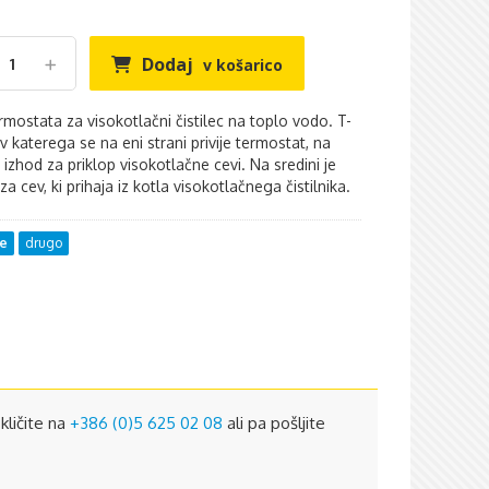
Dodaj
v košarico
rmostata za visokotlačni čistilec na toplo vodo. T-
 katerega se na eni strani privije termostat, na
e izhod za priklop visokotlačne cevi. Na sredini je
za cev, ki prihaja iz kotla visokotlačnega čistilnika.
ne
drugo
kličite na
+386 (0)5 625 02 08
ali pa pošljite