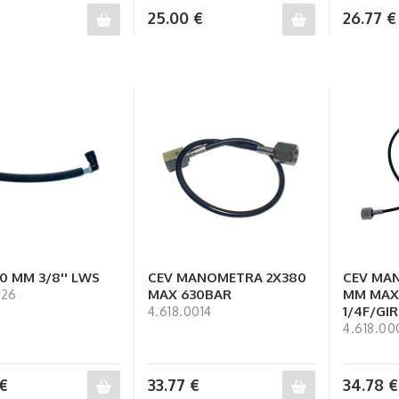
25.00
€
26.77
€
0 MM 3/8'' LWS
CEV MANOMETRA 2X380
CEV MA
MAX 630BAR
MM MAX
126
1/4F/GIR
4.618.0014
4.618.00
€
33.77
€
34.78
€