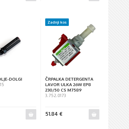
Zadnji kos
OLJE-DOLGI
ČRPALKA DETERGENTA
LAVOR ULKA 26W EP8
15
230/50 CS M7589
3.752.0173
51.84
€