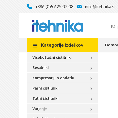
+386 (0)5 625 02 08
info@itehnika.si
Kategorije
izdelkov
Domo
Visokotlačni čistilniki
Sesalniki
Kompresorji in dodatki
Parni čistilniki
Talni čistilniki
Varjenje