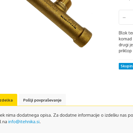
Blok te
komad v
drugi j
priklop 
Skupi
izdelka
Pošlji povpraševanje
lek nima dodatnega opisa. Za dodatne informacije o izdelku nas po
l na
info@itehnika.si
.