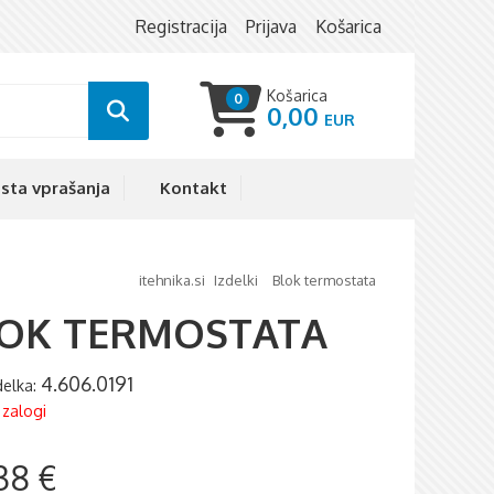
Registracija
Prijava
Košarica
Košarica
0
0,00
sta vprašanja
Kontakt
itehnika.si
izdelki
blok termostata
OK TERMOSTATA
4.606.0191
zdelka:
 zalogi
38 €