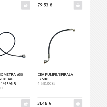
79.53
€
NOMETRA 630
CEV PUMPE/SPIRALA
630BAR
L=600
-1/4F/GIR
4.618.0035
03
31.48
€