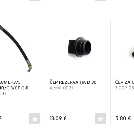
3/8 L=375
ČEP REZERVARJA D.30
ČEP ZA 
GIR/C.3/8F GIR
4.608.0027
3.099.08
043
€
13.09
€
5.80
€