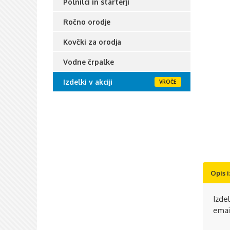
Polnilci in starterji
Ročno orodje
Kovčki za orodja
Vodne črpalke
Izdelki v akciji
Opis 
Izde
emai