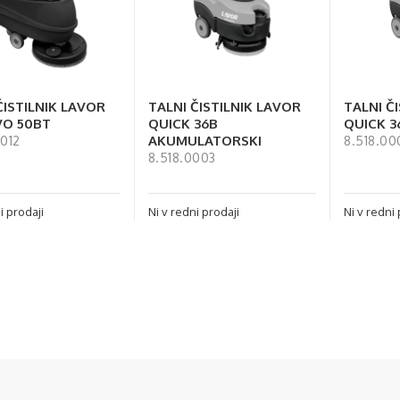
ČISTILNIK LAVOR
TALNI ČISTILNIK LAVOR
TALNI Č
VO 50BT
QUICK 36B
QUICK 3
AKUMULATORSKI
012
8.518.00
8.518.0003
i prodaji
Ni v redni prodaji
Ni v redni 