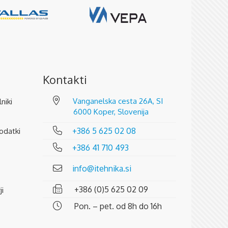
Kontakti
Vanganelska cesta 26A, SI
lniki
6000 Koper, Slovenija
+386 5 625 02 08
odatki
+386 41 710 493
info@itehnika.si
+386 (0)5 625 02 09
ji
Pon. – pet. od 8h do 16h