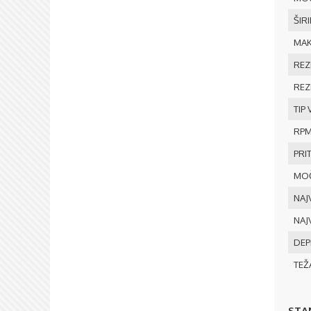
ŠIR
MAK
REZ
REZ
TIP
RP
PRI
MOČ
NAJ
NAJ
DEP
TEŽ
STA