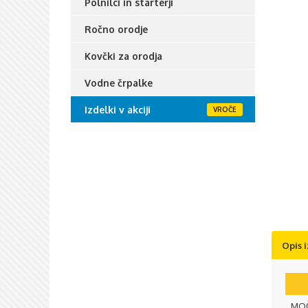
Polnilci in starterji
Ročno orodje
Kovčki za orodja
Vodne črpalke
Izdelki v akciji
Opis 
MOČ