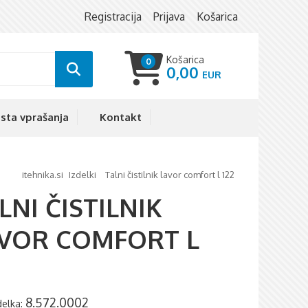
Registracija
Prijava
Košarica
Košarica
0
0,00
sta vprašanja
Kontakt
itehnika.si
izdelki
talni čistilnik lavor comfort l 122
LNI ČISTILNIK
VOR COMFORT L
2
8.572.0002
zdelka: