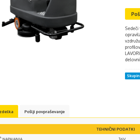
Poš
Sedeči 
opravil
vzdružu
profil
LAVORW
delovni
Skupi
izdelka
Pošlji povpraševanje
TEHNIČNI PODATKI
 NAPAJANJA
36V