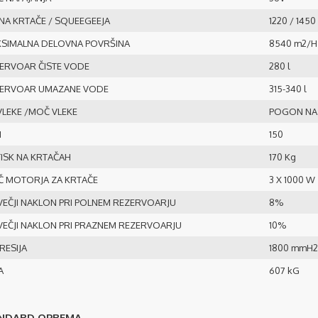
INA KRTAČE / SQUEEGEEJA
1220 / 145
SIMALNA DELOVNA POVRŠINA
8540 m2/H
ERVOAR ČISTE VODE
280 l
ERVOAR UMAZANE VODE
315-340 l
 VLEKE /MOČ VLEKE
POGON NA 
M
150
TISK NA KRTAČAH
170 Kg
 MOTORJA ZA KRTAČE
3 X 1000 W
VEČJI NAKLON PRI POLNEM REZERVOARJU
8%
VEČJI NAKLON PRI PRAZNEM REZERVOARJU
10%
RESIJA
1800 mmH
A
607 kG
NDARD OPREMA