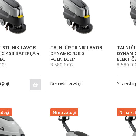
ČISTILNIK LAVOR
TALNI ČISTILNIK LAVOR
TALNI Č
C 45B BATERIJA +
DYNAMIC 45B S
DYNAMIC
EC
POLNILCEM
ELEKTIČ
003
8.580.1002
8.580.10
99
€
Ni v redni prodaji
Ni v redni 
alogi
Ni na zalogi
Ni na za