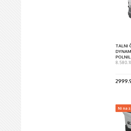
TALNI 
DYNAMI
POLNIL
8.580.1
2999.
Ni na z