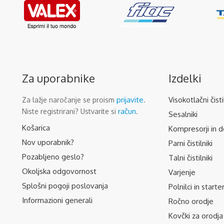
Za uporabnike
Izdelki
prijavite
Visokotlačni čisti
Za lažje naročanje se proism
.
račun
Niste registrirani? Ustvarite si
.
Sesalniki
Košarica
Kompresorji in d
Nov uporabnik?
Parni čistilniki
Pozabljeno geslo?
Talni čistilniki
Okoljska odgovornost
Varjenje
Splošni pogoji poslovanja
Polnilci in starter
Informazioni generali
Ročno orodje
Kovčki za orodja