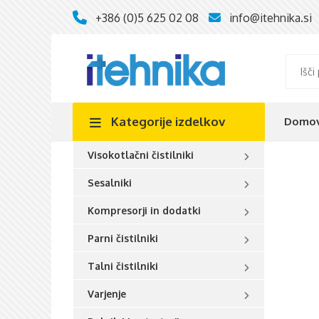
+386 (0)5 625 02 08
info@itehnika.si
Kategorije
izdelkov
Domo
Visokotlačni čistilniki
Sesalniki
Kompresorji in dodatki
Parni čistilniki
Talni čistilniki
Varjenje