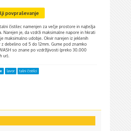
lji povpraševanje
talni čistilec namenjen za večje prostore in najtežja
a. Narejen je, da vzdrži maksimalne napore in hkrati
je maksimalno udobje. Okvir narejen iz jeklenih
ov z debelino od 5 do 12mm. Gume pod znamko
ASH so znane po vzdržljivosti (preko 30.000
h ur).
ne
lavor
talni čistilci