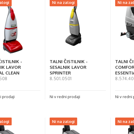
alogi
Ni na zalogi
Ni na za
ISTILNIK -
TALNI ČISTILNIK -
TALNI Č
IK LAVOR
SESALNIK LAVOR
COMFOR
AL CLEAN
SPRINTER
ESSENTI
0508
8.501.0501
8.574.40
i prodaji
Ni v redni prodaji
Ni v redni 
alogi
Ni na zalogi
Ni na za