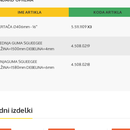
IME ARTIKLA
KODA ARTIKLA
KRTAČA ∅406mm - 16"
5.511.1109
X3
EDNJA GUMA SGUEEGEE
4.508.0219
ŽINA=1500mm DEBELINA=4mm
NJAGUMA SGUEEGEE
4.508.0218
ŽINA=1580mm DEBELINA=6mm
dni izdelki