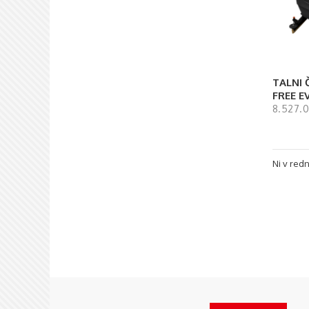
TALNI 
FREE E
8.527.0
Ni v redn