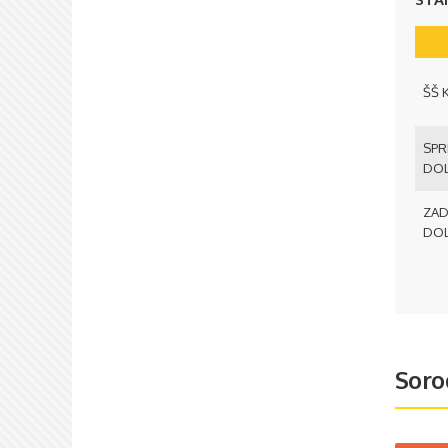
ŠŠ 
SPR
DOL
ZAD
DOL
Soro