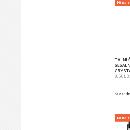
Ni na z
TALNI Č
SESALN
CRYST
8.501.
Ni v redn
Ni na z