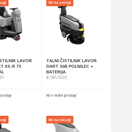
logi
Ni na zalogi
ISTILNIK LAVOR
TALNI ČISTILNIK LAVOR
T XS-R 75
DART 36B POLNILEC +
AL
BATERIJA
01
8.581.1003
prodaji
Ni v redni prodaji
logi
Ni na zalogi