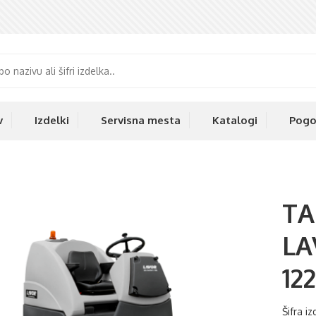
v
Izdelki
Servisna mesta
Katalogi
Pogo
TA
LA
12
Šifra i