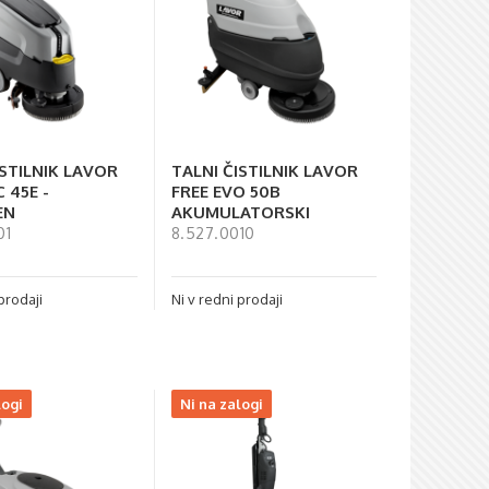
ISTILNIK LAVOR
TALNI ČISTILNIK LAVOR
 45E -
FREE EVO 50B
EN
AKUMULATORSKI
01
8.527.0010
prodaji
Ni v redni prodaji
logi
Ni na zalogi