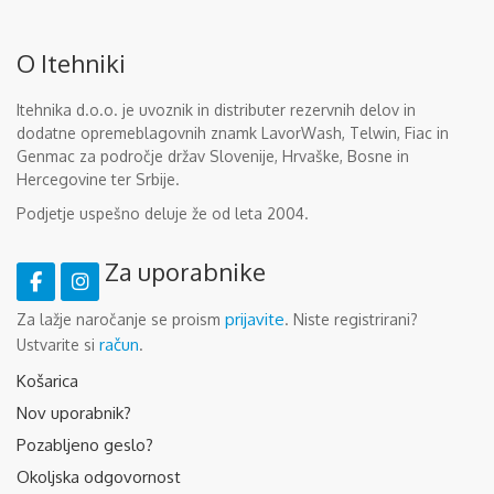
O Itehniki
Itehnika d.o.o. je uvoznik in distributer rezervnih delov in
dodatne opremeblagovnih znamk LavorWash, Telwin, Fiac in
Genmac za področje držav Slovenije, Hrvaške, Bosne in
Hercegovine ter Srbije.
Podjetje uspešno deluje že od leta 2004.
Za uporabnike
prijavite
Za lažje naročanje se proism
. Niste registrirani?
račun
Ustvarite si
.
Košarica
Nov uporabnik?
Pozabljeno geslo?
Okoljska odgovornost