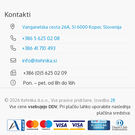
Kontakti
Vanganelska cesta 26A, SI 6000 Koper, Slovenija
+386 5 625 02 08
+386 41 710 493
info@itehnika.si
+386 (0)5 625 02 09
Pon. – pet. od 8h do 16h
© 2026 Itehnika d.o.o., Vse pravice pridržane. Izvedba
28
Vse cene
vsebujejo DDV
. Pri plačilu lahko uporabite naslednja
plačilna sredstva: