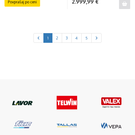
2.999,99
€
Povprašaj po ceni
1
2
3
4
5