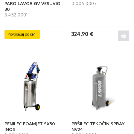
PARO LAVOR GV VESUVIO
0.006.0007
30
8.452.0001
324,90
€
Povprašaj po ceni
PENILEC FOAMJET SX50
PRŠILEC TEKOČIN SPRAY
INOX
NV24