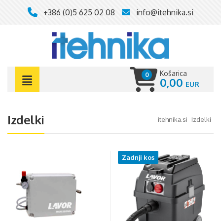
+386 (0)5 625 02 08
info@itehnika.si
Košarica
0
0,00
Izdelki
itehnika.si
izdelki
Zadnji kos