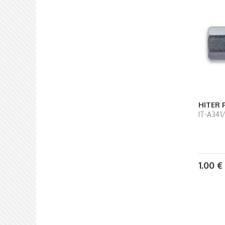
HITER P
IT-A341
1.00
€