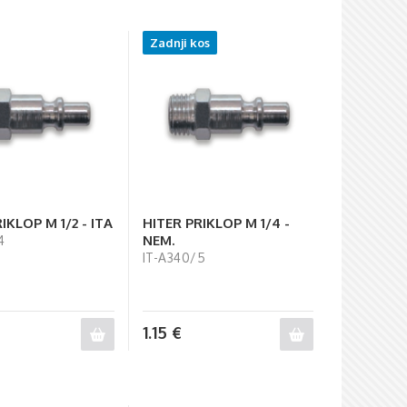
Zadnji kos
IKLOP M 1/2 - ITA
HITER PRIKLOP M 1/4 -
NEM.
4
IT-A340/5
1.15
€