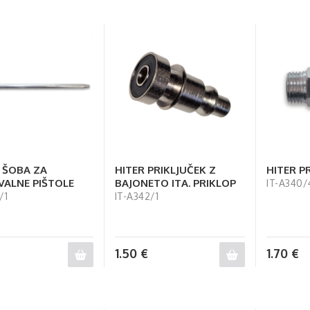
 ŠOBA ZA
HITER PRIKLJUČEK Z
HITER PR
VALNE PIŠTOLE
BAJONETO ITA. PRIKLOP
IT-A340/
/1
IT-A342/1
1.50
€
1.70
€