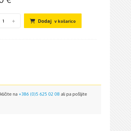
Dodaj
v košarico
kličite na
+386 (0)5 625 02 08
ali pa pošljite