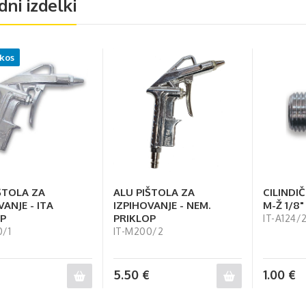
dni izdelki
 kos
ŠTOLA ZA
ALU PIŠTOLA ZA
CILINDI
VANJE - ITA
IZPIHOVANJE - NEM.
M-Ž 1/8"
P
PRIKLOP
IT-A124/
0/1
IT-M200/2
5.50
€
1.00
€