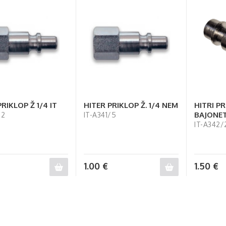
RIKLOP Ž 1/4 IT
HITER PRIKLOP Ž. 1/4 NEM
HITRI P
BAJONET
/2
IT-A341/5
IT-A342/
1.00
€
1.50
€