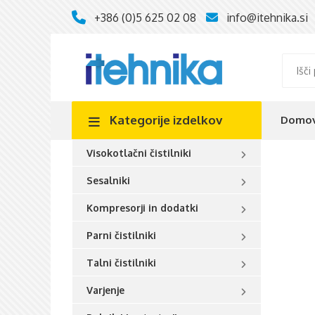
+386 (0)5 625 02 08
info@itehnika.si
Kategorije
izdelkov
Domo
Visokotlačni čistilniki
Sesalniki
Kompresorji in dodatki
Parni čistilniki
Talni čistilniki
Varjenje