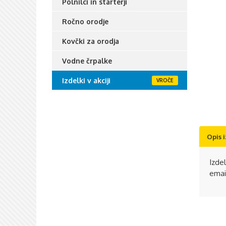
Polnilci in starterji
Ročno orodje
Kovčki za orodja
Vodne črpalke
Izdelki v akciji
Opis 
Izde
emai