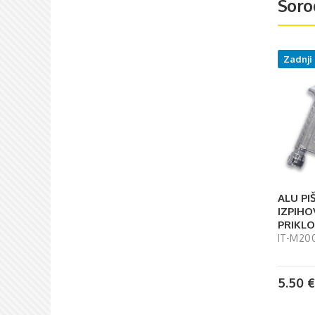
Soro
Zadnji
ALU PI
IZPIHO
PRIKLO
IT-M20
5.50
€