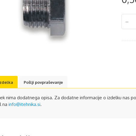
izdelka
Pošlji povpraševanje
lek nima dodatnega opisa. Za dodatne informacije o izdelku nas po
l na
info@itehnika.si
.