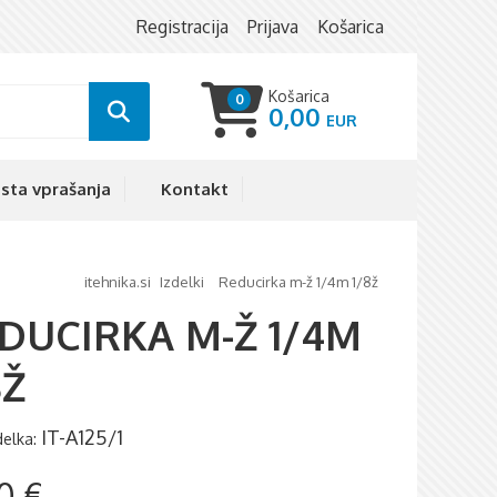
Registracija
Prijava
Košarica
Košarica
0
0,00
sta vprašanja
Kontakt
itehnika.si
izdelki
reducirka m-ž 1/4m 1/8ž
DUCIRKA M-Ž 1/4M
8Ž
IT-A125/1
zdelka:
0 €