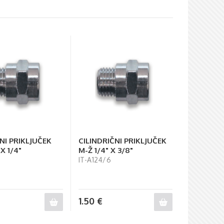
ČNI PRIKLJUČEK
CILINDRIČNI PRIKLJUČEK
 X 1/4"
M-Ž 1/4" X 3/8"
2
IT-A124/6
1.50
€