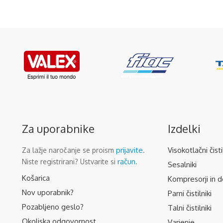
Za uporabnike
Izdelki
prijavite
Visokotlačni čisti
Za lažje naročanje se proism
.
račun
Niste registrirani? Ustvarite si
.
Sesalniki
Košarica
Kompresorji in d
Nov uporabnik?
Parni čistilniki
Pozabljeno geslo?
Talni čistilniki
Okoljska odgovornost
Varjenje