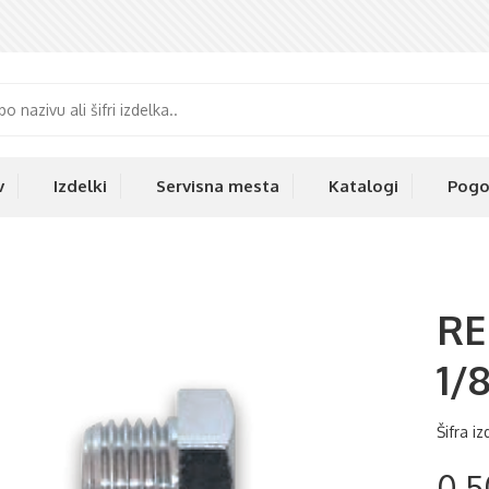
v
Izdelki
Servisna mesta
Katalogi
Pogo
RE
1/
Šifra i
0,5