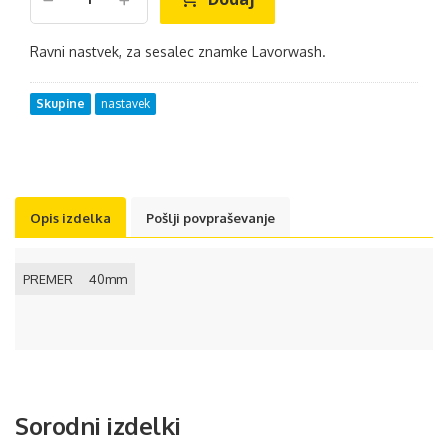
Ravni nastvek, za sesalec znamke Lavorwash.
Skupine
nastavek
Opis izdelka
Pošlji povpraševanje
PREMER
40mm
Sorodni izdelki