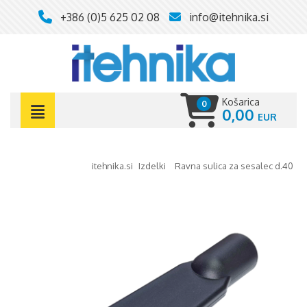
+386 (0)5 625 02 08
info@itehnika.si
Košarica
0
0,00
itehnika.si
izdelki
ravna sulica za sesalec d.40