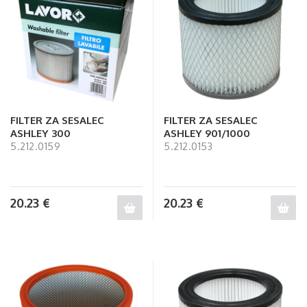
FILTER ZA SESALEC
FILTER ZA SESALEC
ASHLEY 300
ASHLEY 901/1000
5.212.0159
5.212.0153
20.23
€
20.23
€