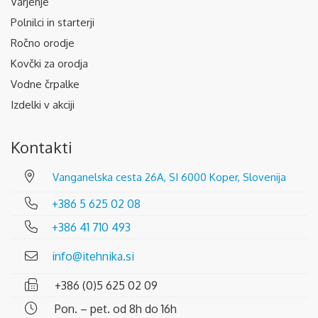
Varjenje
Polnilci in starterji
Ročno orodje
Kovčki za orodja
Vodne črpalke
Izdelki v akciji
Kontakti
Vanganelska cesta 26A, SI 6000 Koper, Slovenija
+386 5 625 02 08
+386 41 710 493
info@itehnika.si
+386 (0)5 625 02 09
Pon. – pet. od 8h do 16h