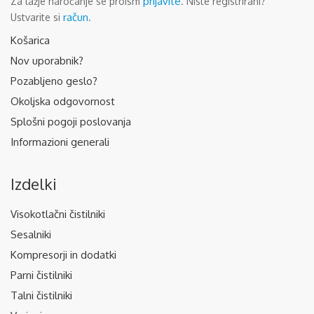
prijavite
Za lažje naročanje se proism
. Niste registrirani?
račun
Ustvarite si
.
Košarica
Nov uporabnik?
Pozabljeno geslo?
Okoljska odgovornost
Splošni pogoji poslovanja
Informazioni generali
Izdelki
Visokotlačni čistilniki
Sesalniki
Kompresorji in dodatki
Parni čistilniki
Talni čistilniki